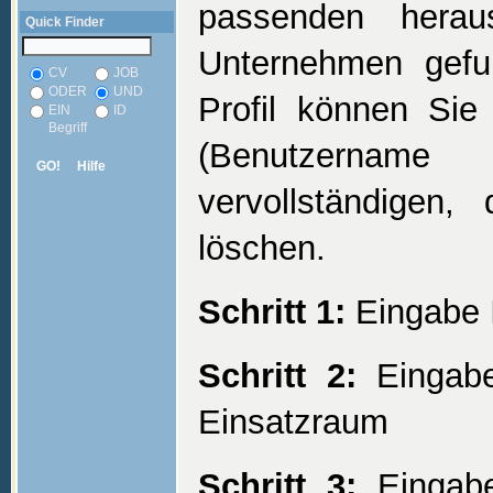
passenden herau
Quick Finder
Unternehmen gefun
CV
JOB
ODER
UND
Profil können Sie
EIN
ID
Begriff
(Benutzernam
GO!
Hilfe
vervollständigen,
löschen.
Schritt 1:
Eingabe I
Schritt 2:
Eingabe
Einsatzraum
Schritt 3:
Eingabe