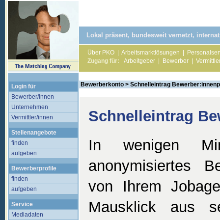
Lokal präsent, bundesweit vernetzt, internati
Über PKO
|
Arbeitsmarktlösungen
|
Personalser
Zugang für:
Arbeitgeber
|
Bewerber
|
Vermittle
Bewerberkonto
> Schnelleintrag Bewerber:innenpr
Login für
Bewerber/innen
Unternehmen
Schnelleintrag Bew
Vermittler/innen
Stellenangebote
In wenigen Mi
finden
aufgeben
anonymisiertes Bew
Bewerberprofile
finden
von Ihrem Jobage
aufgeben
Mausklick aus se
Service
Mediadaten