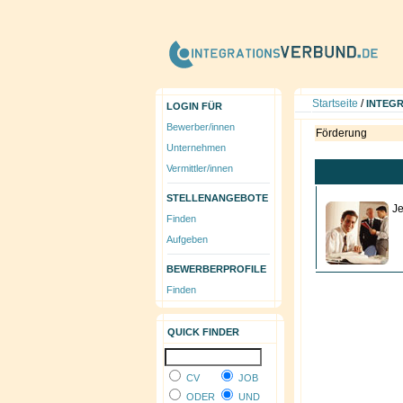
Startseite
/
INTEG
LOGIN FÜR
Bewerber/innen
Förderung
Unternehmen
Vermittler/innen
STELLENANGEBOTE
Je
Finden
Aufgeben
BEWERBERPROFILE
Finden
QUICK FINDER
CV
JOB
ODER
UND