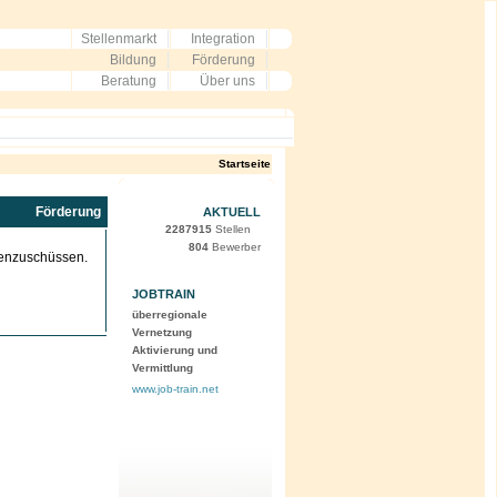
Stellenmarkt
Integration
Bildung
Förderung
Beratung
Über uns
Startseite
Förderung
AKTUELL
2287915
Stellen
804
Bewerber
tenzuschüssen.
JOBTRAIN
überregionale
Vernetzung
Aktivierung und
Vermittlung
www.job-train.net